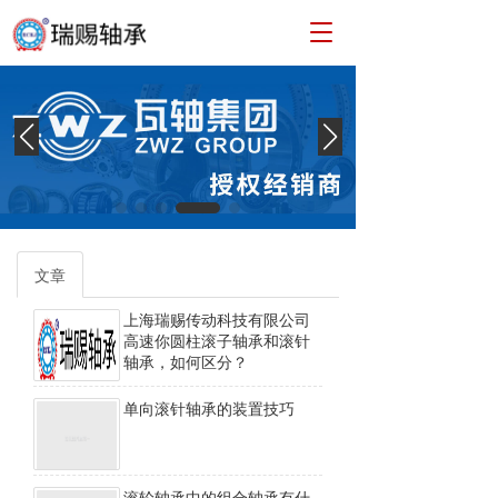
T
o
g
g
l
e
n
a
v
i
g
文章
a
t
上海瑞赐传动科技有限公司
i
高速你圆柱滚子轴承和滚针
o
轴承，如何区分？
n
单向滚针轴承的装置技巧
滚轮轴承中的组合轴承有什