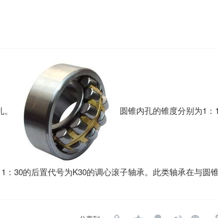
孔。
圆锥内孔的锥度分别为1：
型）和 1：30的后置代号为K30的调心滚子轴承。此类轴承在与