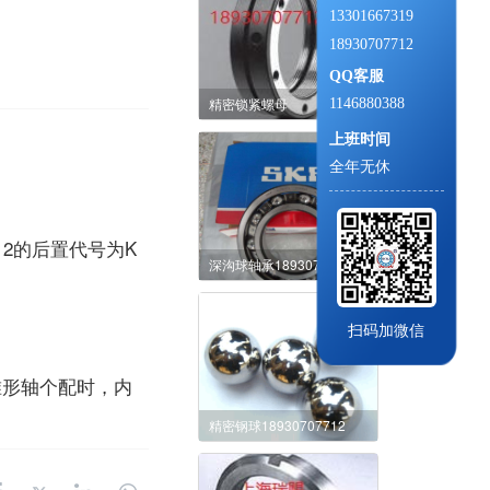
13301667319
18930707712
QQ客服
精密锁紧螺母
1146880388
上班时间
全年无休
12的后置代号为K
深沟球轴承18930707712
扫码加微信
圆锥形轴个配时，内
精密钢球18930707712