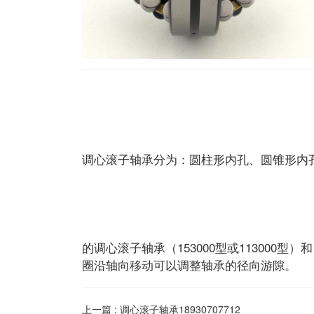
调心滚子轴承分为：圆柱形内孔、圆锥形内
的调心滚子轴承（153000型或113000
圈沿轴向移动可以调整轴承的径向游隙。
上一篇 :
调心滚子轴承18930707712