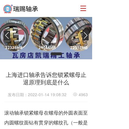
T
o
g
g
l
e
n
a
v
i
g
a
上海进口轴承告诉您锁紧螺母止
t
退原理到底是什么
i
o
发布日期：2022-01-14 19:08:32
4963
n
滚动轴承锁紧螺母在螺母的外圆表面至
内圆螺纹面钻有贯穿的螺纹孔（一般是