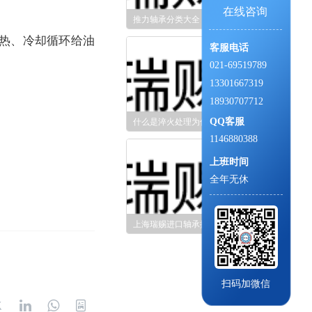
在线咨询
推力轴承分类大全
热、冷却循环给油
客服电话
021-69519789
13301667319
18930707712
什么是淬火处理为什么要淬火处理上海瑞赐进口轴承全告诉你
QQ客服
1146880388
上班时间
全年无休
上海瑞赐进口轴承提醒您应该知道的精密轴承安装要注意哪些
扫码加微信