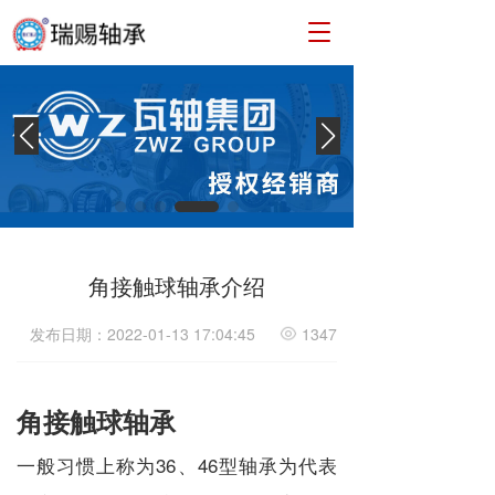
T
o
g
g
l
e
n
a
v
i
g
a
角接触球轴承介绍
t
i
发布日期：2022-01-13 17:04:45
1347
o
n
角接触球轴承
一般习惯上称为36、46型轴承为代表