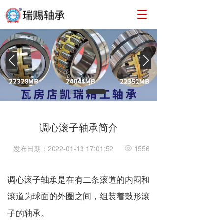
T
o
g
g
l
e
n
a
v
i
g
a
调心滚子轴承简介
t
i
发布日期：2022-01-13 17:01:52
1556
o
n
调心滚子轴承是在有二条滚道的内圈和
滚道为球面的外圈之间，组装着鼓形滚
子的轴承。