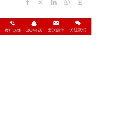
长按或扫码识别 分享给好友
地址：
上海国际机电五金城
电话：
021-69519789
18930707712（同微信）
邮箱：
shanghairuici@163.com
微信扫一扫