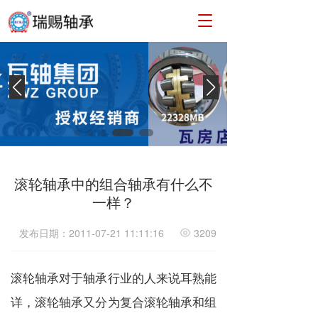
T
o
g
g
l
e
n
a
v
i
g
a
滚轮轴承中的组合轴承有什么不
t
一样？
i
o
发布日期：2011-07-21 11:11:16
3209
n
滚轮轴承对于轴承行业的人来说耳熟能
详，滚轮轴承又分为复合滚轮轴承和组