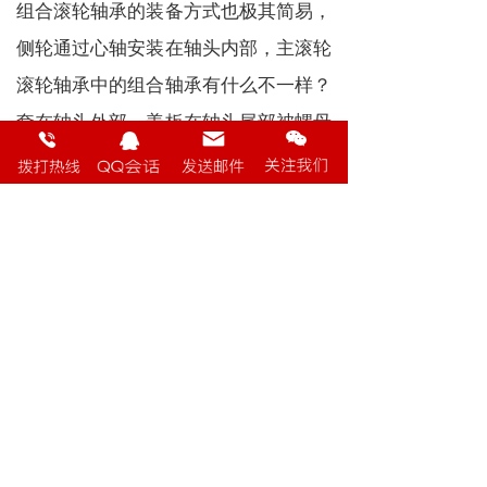
组合滚轮轴承的装备方式也极其简易，
侧轮通过心轴安装在轴头内部，主滚轮
滚轮轴承中的组合轴承有什么不一样？
套在轴头外部，盖板在轴头尾部被螺母
固定，最终把几个部分固定在一起。
设计
特点
轴承
轴头
上一篇 :
单向滚针轴承的装置技巧
下一篇 :
你知道如何预防滚针轴承失效？上海进口轴承知道
分享到：